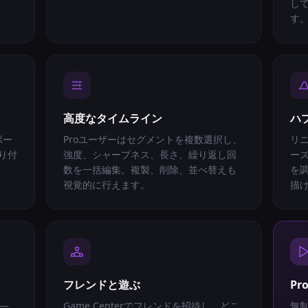
し
す
高度なタイムライン
ハ
ポー
Proユーザーはセグメントを複数選択し、
リ
り付
強度、シャープネス、長さ、繰り返し回
ー
数を一括編集。複製、削除、並べ替えも
を
視覚的に行えます。
描
フレンドと遊ぶ
P
 —
Game Centerでフレンドを招待し、どこ
無