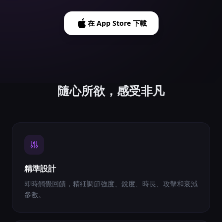
在 App Store 下載
隨心所欲，感受非凡
精準設計
即時觸覺回饋，精細調節強度、銳度、時長、攻擊和衰減
參數。