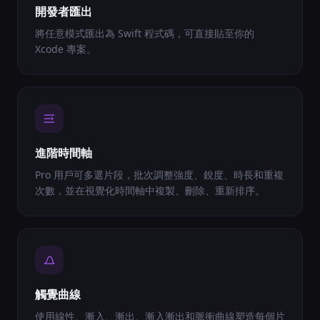
開發者匯出
將任意模式匯出為 Swift 程式碼，可直接貼至你的
Xcode 專案。
進階時間軸
Pro 用戶可多選片段，批次調整強度、銳度、時長和重複
次數，並在視覺化時間軸中複製、刪除、重新排序。
觸覺曲線
使用線性、漸入、漸出、漸入漸出和脈衝曲線塑造每個片