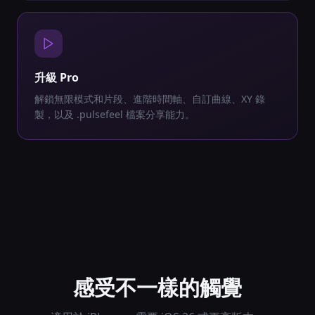
升級 Pro
解鎖無限模式和片段、進階時間軸、自訂曲線、XY 錄
製，以及 .pulsefeel 檔案分享能力。
感受不一樣的觸覺